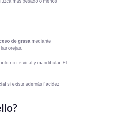
ro luzca más pesado o menos
xceso de grasa
mediante
 las orejas.
ontorno cervical y mandibular. El
ial
si existe además flacidez
llo?